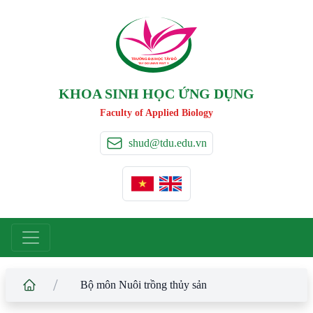
TRƯỜNG ĐẠI HỌC TÂ
Y
 ĐÔ
T
A
Y
 DO UNIVERSIT
Y
KHOA SINH HỌC ỨNG DỤNG
Faculty of Applied Biology
shud@tdu.edu.vn
/
Bộ môn Nuôi trồng thủy sản