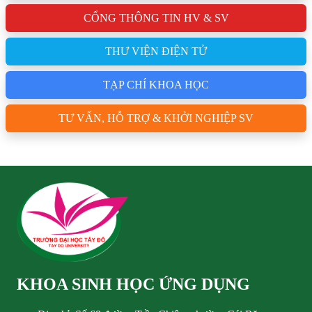
CỔNG THÔNG TIN HV & SV
THƯ VIỆN ĐIỆN TỬ
TẠP CHÍ KHOA HỌC
TƯ VẤN, HỖ TRỢ & KHỞI NGHIỆP SV
KHOA SINH HỌC ỨNG DỤNG