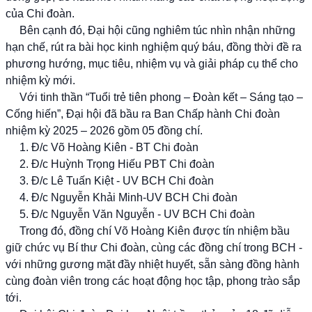
của Chi đoàn.
Bên cạnh đó, Đại hội cũng nghiêm túc nhìn nhận những
hạn chế, rút ra bài học kinh nghiệm quý báu, đồng thời đề ra
phương hướng, mục tiêu, nhiệm vụ và giải pháp cụ thể cho
nhiệm kỳ mới.
Với tinh thần “Tuổi trẻ tiên phong – Đoàn kết – Sáng tạo –
Cống hiến”, Đại hội đã bầu ra Ban Chấp hành Chi đoàn
nhiệm kỳ 2025 – 2026 gồm 05 đồng chí.
1. Đ/c Võ Hoàng Kiên - BT Chi đoàn
2. Đ/c Huỳnh Trọng Hiếu PBT Chi đoàn
3. Đ/c Lê Tuấn Kiệt - UV BCH Chi đoàn
4. Đ/c Nguyễn Khải Minh-UV BCH Chi đoàn
5. Đ/c Nguyễn Văn Nguyễn - UV BCH Chi đoàn
Trong đó, đồng chí Võ Hoàng Kiên được tín nhiệm bầu
giữ chức vụ Bí thư Chi đoàn, cùng các đồng chí trong BCH -
với những gương mặt đầy nhiệt huyết, sẵn sàng đồng hành
cùng đoàn viên trong các hoạt động học tập, phong trào sắp
tới.