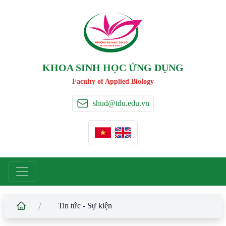
TRƯỜNG ĐẠI HỌC TÂ
Y
 ĐÔ
T
A
Y
 DO UNIVERSIT
Y
KHOA SINH HỌC ỨNG DỤNG
Faculty of Applied Biology
shud@tdu.edu.vn
/
Tin tức - Sự kiện