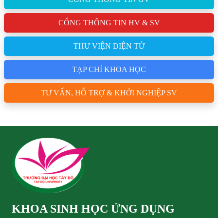
CỔNG THÔNG TIN HV & SV
THƯ VIỆN ĐIỆN TỬ
TẠP CHÍ KHOA HỌC
TƯ VẤN, HỖ TRỢ & KHỞI NGHIỆP SV
KHOA SINH HỌC ỨNG DỤNG