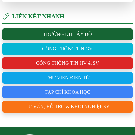
LIÊN KẾT NHANH
TRƯỜNG ĐH TÂY ĐÔ
CỔNG THÔNG TIN GV
CỔNG THÔNG TIN HV & SV
THƯ VIỆN ĐIỆN TỬ
TẠP CHÍ KHOA HỌC
TƯ VẤN, HỖ TRỢ & KHỞI NGHIỆP SV