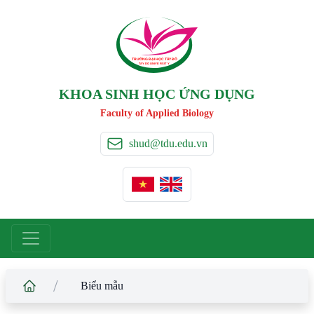
TRƯỜNG ĐẠI HỌC TÂ
Y
 ĐÔ
T
A
Y
 DO UNIVERSIT
Y
KHOA SINH HỌC ỨNG DỤNG
Faculty of Applied Biology
shud@tdu.edu.vn
/
Biểu mẫu