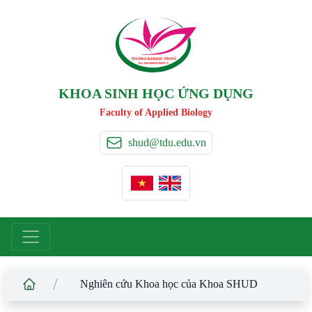
TRƯỜNG ĐẠI HỌC TÂ
Y
 ĐÔ
T
A
Y
 DO UNIVERSIT
Y
KHOA SINH HỌC ỨNG DỤNG
Faculty of Applied Biology
shud@tdu.edu.vn
/
Nghiên cứu Khoa học của Khoa SHUD