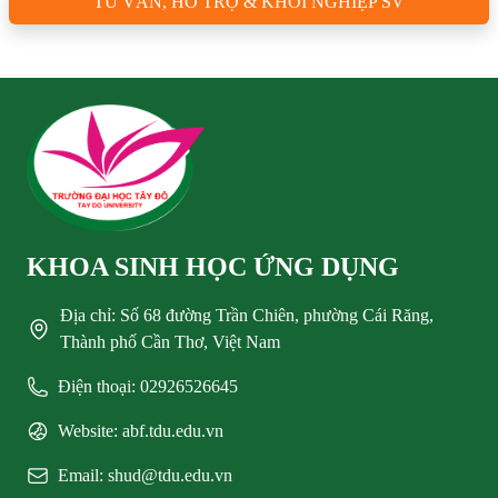
TƯ VẤN, HỖ TRỢ & KHỞI NGHIỆP SV
KHOA SINH HỌC ỨNG DỤNG
Địa chỉ: Số 68 đường Trần Chiên, phường Cái Răng,
Thành phố Cần Thơ, Việt Nam
Điện thoại: 02926526645
Website: abf.tdu.edu.vn
Email: shud@tdu.edu.vn