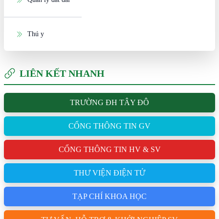
Thú y
LIÊN KẾT NHANH
TRƯỜNG ĐH TÂY ĐÔ
CỔNG THÔNG TIN GV
CỔNG THÔNG TIN HV & SV
THƯ VIỆN ĐIỆN TỬ
TẠP CHÍ KHOA HỌC