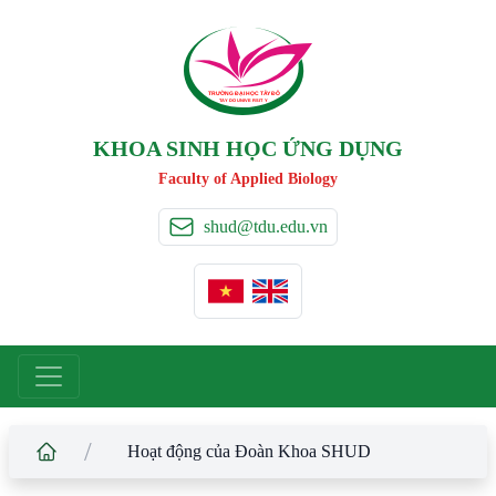
TRƯỜNG ĐẠI HỌC TÂ
Y
 ĐÔ
T
A
Y
 DO UNIVERSIT
Y
KHOA SINH HỌC ỨNG DỤNG
Faculty of Applied Biology
shud@tdu.edu.vn
/
Hoạt động của Đoàn Khoa SHUD