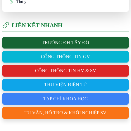
Thú y
LIÊN KẾT NHANH
TRƯỜNG ĐH TÂY ĐÔ
CỔNG THÔNG TIN GV
CỔNG THÔNG TIN HV & SV
THƯ VIỆN ĐIỆN TỬ
TẠP CHÍ KHOA HỌC
TƯ VẤN, HỖ TRỢ & KHỞI NGHIỆP SV