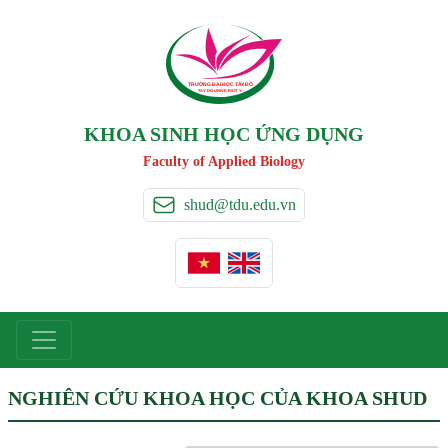
TRƯỜNG ĐẠI HỌC TÂ
Y
 ĐÔ
T
A
Y
 DO UNIVERSIT
Y
KHOA SINH HỌC ỨNG DỤNG
Faculty of Applied Biology
shud@tdu.edu.vn
NGHIÊN CỨU KHOA HỌC CỦA KHOA SHUD