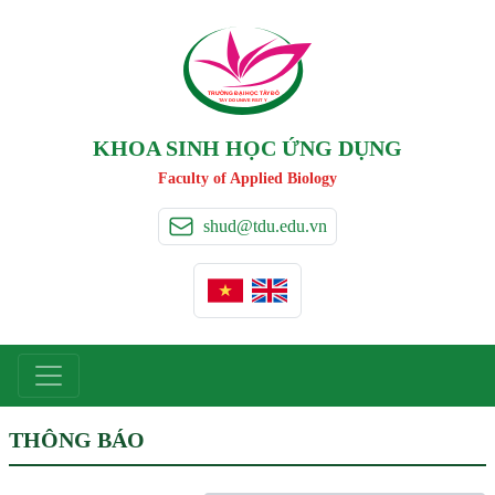
TRƯỜNG ĐẠI HỌC TÂ
Y
 ĐÔ
T
A
Y
 DO UNIVERSIT
Y
KHOA SINH HỌC ỨNG DỤNG
Faculty of Applied Biology
shud@tdu.edu.vn
THÔNG BÁO