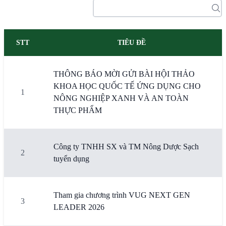
STT
TIÊU ĐỀ
THÔNG BÁO MỜI GỬI BÀI HỘI THẢO
KHOA HỌC QUỐC TẾ ỨNG DỤNG CHO
1
NÔNG NGHIỆP XANH VÀ AN TOÀN
THỰC PHẨM
Công ty TNHH SX và TM Nông Dược Sạch
2
tuyển dụng
Tham gia chương trình VUG NEXT GEN
3
LEADER 2026