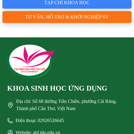
TẠP CHÍ KHOA HỌC
TƯ VẤN, HỖ TRỢ & KHỞI NGHIỆP SV
KHOA SINH HỌC ỨNG DỤNG
Địa chỉ: Số 68 đường Trần Chiên, phường Cái Răng,
Thành phố Cần Thơ, Việt Nam
Điện thoại: 02926526645
Website: abf.tdu.edu.vn