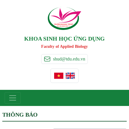
TRƯỜNG ĐẠI HỌC TÂ
Y
 ĐÔ
T
A
Y
 DO UNIVERSIT
Y
KHOA SINH HỌC ỨNG DỤNG
Faculty of Applied Biology
shud@tdu.edu.vn
THÔNG BÁO