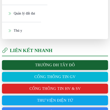
Quản lý đất đai
Thú y
LIÊN KẾT NHANH
TRƯỜNG ĐH TÂY ĐÔ
CỔNG THÔNG TIN GV
CỔNG THÔNG TIN HV & SV
THƯ VIỆN ĐIỆN TỬ