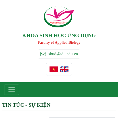
TRƯỜNG ĐẠI HỌC TÂ
Y
 ĐÔ
T
A
Y
 DO UNIVERSIT
Y
KHOA SINH HỌC ỨNG DỤNG
Faculty of Applied Biology
shud@tdu.edu.vn
TIN TỨC - SỰ KIỆN