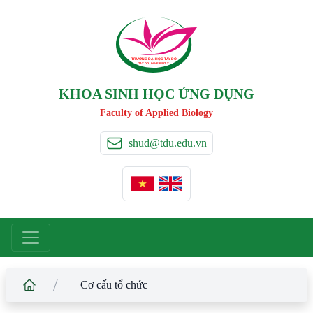
TRƯỜNG ĐẠI HỌC TÂ
Y
 ĐÔ
T
A
Y
 DO UNIVERSIT
Y
KHOA SINH HỌC ỨNG DỤNG
Faculty of Applied Biology
shud@tdu.edu.vn
/
Cơ cấu tổ chức