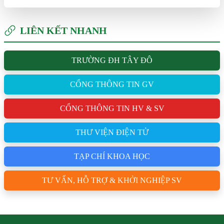
LIÊN KẾT NHANH
TRƯỜNG ĐH TÂY ĐÔ
CỔNG THÔNG TIN GV
CỔNG THÔNG TIN HV & SV
THƯ VIỆN ĐIỆN TỬ
TẠP CHÍ KHOA HỌC
TƯ VẤN, HỖ TRỢ & KHỞI NGHIỆP SV