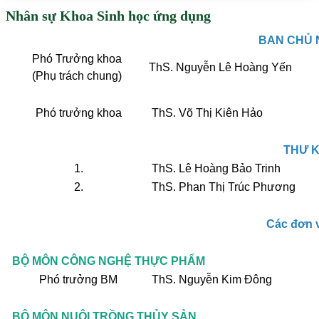
Nhân sự Khoa Sinh học ứng dụng
BAN CHỦ 
Phó Trưởng khoa
ThS. Nguyễn Lê Hoàng Yến
(Phụ trách chung)
Phó trưởng khoa
ThS. Võ Thị Kiên Hảo
THƯ 
1.
ThS. Lê Hoàng Bảo Trinh
2.
ThS. Phan Thị Trúc Phương
Các đơn v
BỘ MÔN CÔNG NGHỆ THỰC PHẨM
Phó trưởng BM
ThS. Nguyễn Kim Đông
BỘ MÔN NUÔI TRỒNG THỦY SẢN