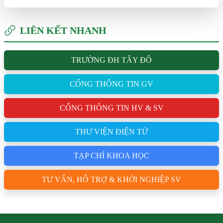
LIÊN KẾT NHANH
TRƯỜNG ĐH TÂY ĐÔ
CỔNG THÔNG TIN GV
CỔNG THÔNG TIN HV & SV
THƯ VIỆN ĐIỆN TỬ
TẠP CHÍ KHOA HỌC
TƯ VẤN, HỖ TRỢ & KHỞI NGHIỆP SV