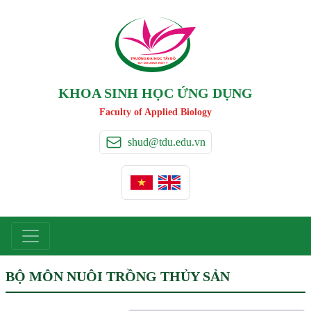
TRƯỜNG ĐẠI HỌC TÂ
Y
 ĐÔ
T
A
Y
 DO UNIVERSIT
Y
KHOA SINH HỌC ỨNG DỤNG
Faculty of Applied Biology
shud@tdu.edu.vn
BỘ MÔN NUÔI TRỒNG THỦY SẢN