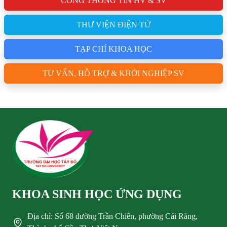
CỔNG THÔNG TIN HV & SV
THƯ VIỆN ĐIỆN TỬ
TẠP CHÍ KHOA HỌC
TƯ VẤN, HỖ TRỢ & KHỞI NGHIỆP SV
KHOA SINH HỌC ỨNG DỤNG
Địa chỉ: Số 68 đường Trần Chiên, phường Cái Răng,