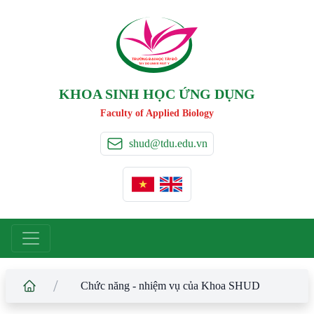
TRƯỜNG ĐẠI HỌC TÂ
Y
 ĐÔ
T
A
Y
 DO UNIVERSIT
Y
KHOA SINH HỌC ỨNG DỤNG
Faculty of Applied Biology
shud@tdu.edu.vn
/
Chức năng - nhiệm vụ của Khoa SHUD