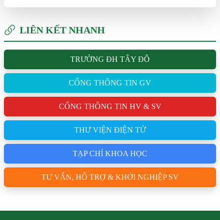
LIÊN KẾT NHANH
TRƯỜNG ĐH TÂY ĐÔ
CỔNG THÔNG TIN GV
CỔNG THÔNG TIN HV & SV
THƯ VIỆN ĐIỆN TỬ
TẠP CHÍ KHOA HỌC
TƯ VẤN, HỖ TRỢ & KHỞI NGHIỆP SV