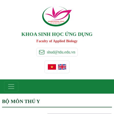
TRƯỜNG ĐẠI HỌC TÂ
Y
 ĐÔ
T
A
Y
 DO UNIVERSIT
Y
KHOA SINH HỌC ỨNG DỤNG
Faculty of Applied Biology
shud@tdu.edu.vn
BỘ MÔN THÚ Y