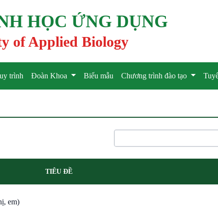
INH HỌC ỨNG DỤNG
ty of Applied Biology
uy trình
Đoàn Khoa
Biểu mẫu
Chương trình đào tạo
Tuyể
TIÊU ĐỀ
hị, em)