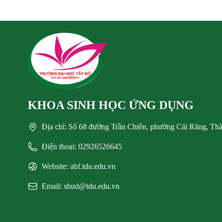
KHOA SINH HỌC ỨNG DỤNG
Địa chỉ: Số 68 đường Trần Chiên, phường Cái Răng, Th
Điện thoại: 02926526645
Website: abf.tdu.edu.vn
Email: shud@tdu.edu.vn