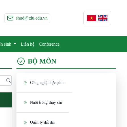
shud@tdu.edu.vn
n sinh
Liên hệ
Conference
BỘ MÔN
Công nghệ thực phẩm
Nuôi trồng thủy sản
Quản lý đất đai