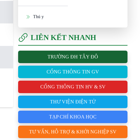
Thú y
LIÊN KẾT NHANH
TRƯỜNG ĐH TÂY ĐÔ
CỔNG THÔNG TIN GV
CỔNG THÔNG TIN HV & SV
THƯ VIỆN ĐIỆN TỬ
TẠP CHÍ KHOA HỌC
TƯ VẤN, HỖ TRỢ & KHỞI NGHIỆP SV