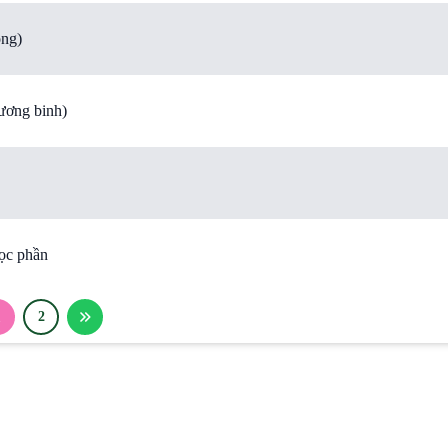
ồng)
ương binh)
ọc phần
1
2