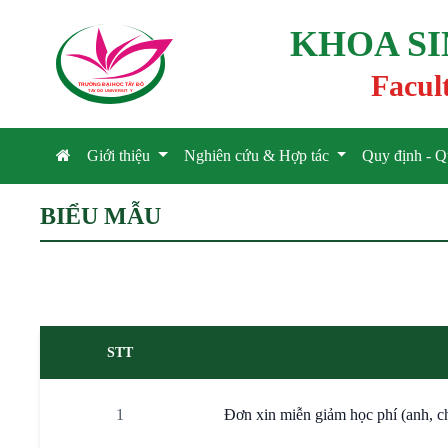
KHOA S
Facul
TRƯỜNG ĐẠI HỌC TÂ
Y
 ĐÔ
T
A
Y
 DO UNIVERSIT
Y
Giới thiệu
Nghiên cứu & Hợp tác
Quy định - Q
BIỂU MẪU
STT
1
Đơn xin miễn giảm học phí (anh, c